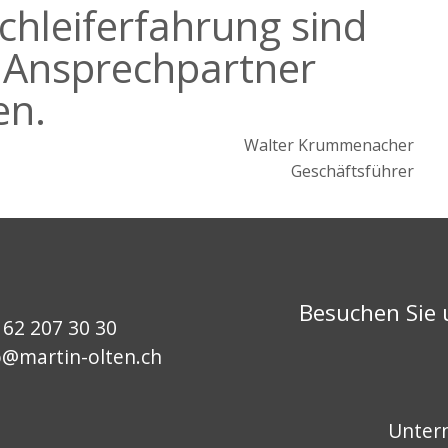
chleiferfahrung sind
 Ansprechpartner
en.
Walter Krummenacher
Geschäftsführer
Besuchen Sie 
 62 207 30 30
o@martin-olten.ch
Unter