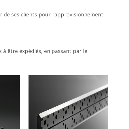
ur de ses clients pour l’approvisionnement
s à être expédiés, en passant par le
n
Réaffûtage /
Réparations
nu est
Une pièce usée ne doit pas
ries.
forcément être jetée.