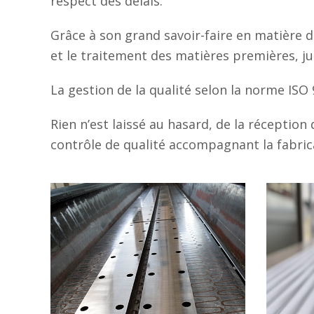
respect des délais.
Grâce à son grand savoir-faire en matière d
et le traitement des matières premières, jus
La gestion de la qualité selon la norme ISO
Rien n’est laissé au hasard, de la réception
contrôle de qualité accompagnant la fabric
Rectification plate
Re
jusqu’à 6800 mm
Nous rectifions des pièces
Donn
longues jusqu’à 6800 mm.