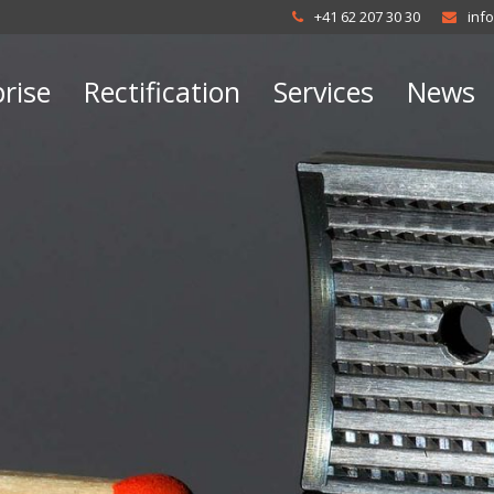
+41 62 207 30 30
inf
rise
Rectification
Services
News