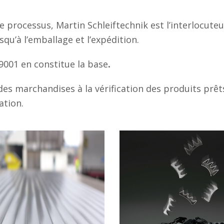
e processus, Martin Schleiftechnik est l’interlocute
qu’à l’emballage et l’expédition.
 9001 en constitue la base
.
 des marchandises à la vérification des produits prêt
ation.
ctification de
Rectificatio
profilés
continu
er la bonne forme à la
La rectification en conti
pièce.
adaptée aux grandes sé