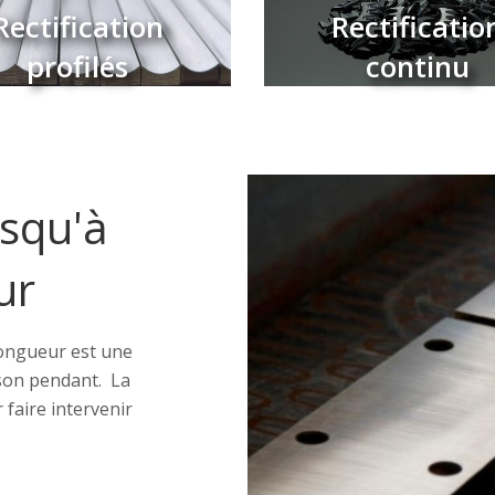
Rectification
Rectificatio
ectification profilés
Rectification continu
profilés
continu
usqu'à
ur
longueur est une
s son pendant. La
 faire intervenir